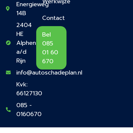
Werkwijze
Energieweg
14B
Contact
2404
HE
Bel
Alphen
085
a/d
01 60
Rijn
670
info@autoschadeplan.nl
Kvk:
66127130
085 -
0160670