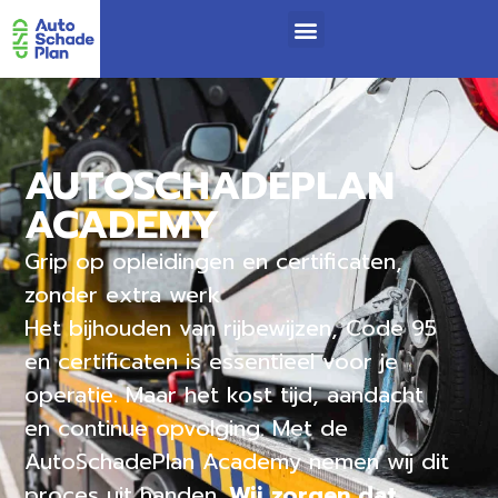
AUTOSCHADEPLAN
ACADEMY
Grip op opleidingen en certificaten,
zonder extra werk
Het bijhouden van rijbewijzen, Code 95
en certificaten is essentieel voor je
operatie. Maar het kost tijd, aandacht
en continue opvolging. Met de
AutoSchadePlan Academy nemen wij dit
proces uit handen.
Wij zorgen dat