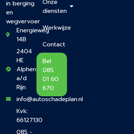
Onze
in berging
diensten
en
wegvervoer
Werkwijze
Energieweg
14B
Contact
2404
HE
Bel
Alphen
085
a/d
01 60
Rijn
670
info@autoschadeplan.nl
Kvk:
66127130
085 -