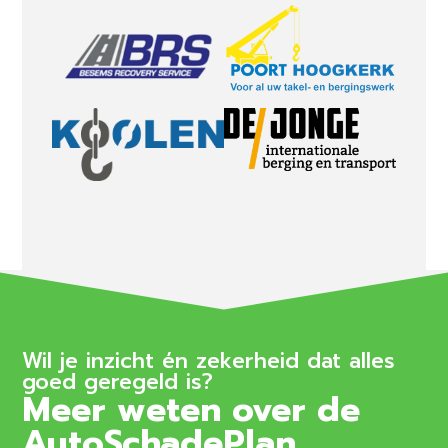
Wil je inzicht én zekerheid dat alles
goed geregeld is?
Meer weten over de
AutoSchadePlan