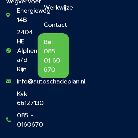
wegvervoer
Werkwijze
Energieweg
14B
Contact
2404
HE
Bel
Alphen
085
a/d
01 60
Rijn
670
info@autoschadeplan.nl
Kvk:
66127130
085 -
0160670