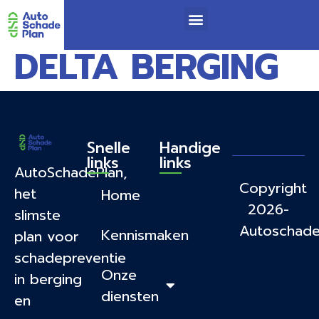
DELTA BERGING
Snelle
Handige
links
links
AutoSchadePlan,
Copyright
het
Home
2026-
slimste
Autoschade
Kennismaken
plan voor
schadepreventie
Onze
in berging
diensten
en